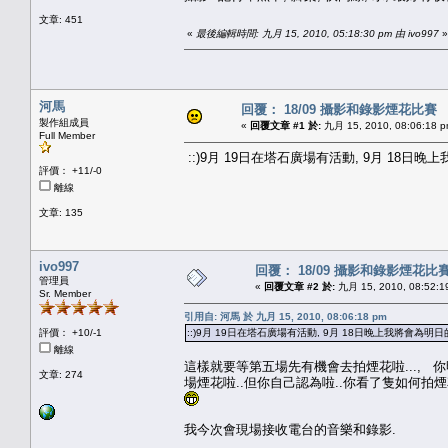
文章: 451
«
最後編輯時間: 九月 15, 2010, 05:18:30 pm 由 ivo997
»
河馬
回覆： 18/09 攝影和錄影煙花比賽
製作組成員
«
回覆文章 #1 於:
九月 15, 2010, 08:06:18 p
Full Member
::)9月 19日在塔石廣場有活動, 9月 18
評價： +11/-0
離線
文章: 135
ivo997
回覆： 18/09 攝影和錄影煙花比
管理員
«
回覆文章 #2 於:
九月 15, 2010, 08:52:1
Sr. Member
引用自: 河馬 於 九月 15, 2010, 08:06:18 pm
評價： +10/-1
::)9月 19日在塔石廣場有活動, 9月 18日晚上我將會為
離線
這樣就要等第五場先有機會去拍煙花啦..., 
文章: 274
場煙花啦..但你自己認為啦..你看了隻如何拍煙花
我今次會現場接收電台的音樂和錄影.