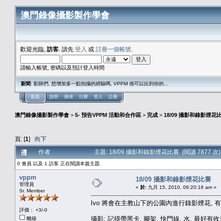
澳門錄像攝影製作學會
歡迎光臨,
訪客
. 請先
登入
或
註冊一個帳號
.
請輸入帳號, 密碼以及預計登入時間
新聞
: 影師們, 想增加多一點拍攝的經驗嗎, VPPM 係可以比到你的...
首頁
說明
搜尋
日曆
登入
註冊
澳門錄像攝影製作學會
>
5- 預告VPPM 活動和合作區
>
完成
>
18/09 攝影和錄影煙花
頁: [
1
]
向下
作者
主題: 18/09 攝影和錄影煙花比賽 (閱讀 7877 次)
0 會員 以及 1 訪客 正在閱讀本篇主題.
vppm
18/09 攝影和錄影煙花比賽
管理員
«
於:
九月 15, 2010, 06:20:16 am »
Sr. Member
Ivo 將會在主教山下的公園內進行錄影煙花, 有
評價： +3/-0
攝影: 記得帶黑卡, 腳架, 快門線, 水, 最好有收
離線