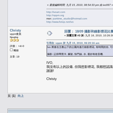
«
最後編輯時間: 九月 15, 2010, 08:54:33 pm 由 ivo997
»
http://ivoart.com
http://vppm.org
msn:
parttime_studio@hotmail.com
http://www.fotop.net/ivo
Christy
回覆： 18/09 攝影和錄影煙花比
vppm會員
«
回覆文章 #3 於:
九月 16, 2010, 10:26:3
Newbie
引用自: vppm 於 九月 15, 2010, 06:20:16 am
評價： +4/-0
Ivo 將會在主教山下的公園內進行錄影煙花, 有時間的你, 可
離線
攝影: 記得帶黑卡, 腳架, 快門線, 水, 最好有收音機.
文章: 19
IVO,
我沒有以上的設備..但我想影煙花, 我都想認識多
謝謝!
Christy
頁: [
1
]
向上