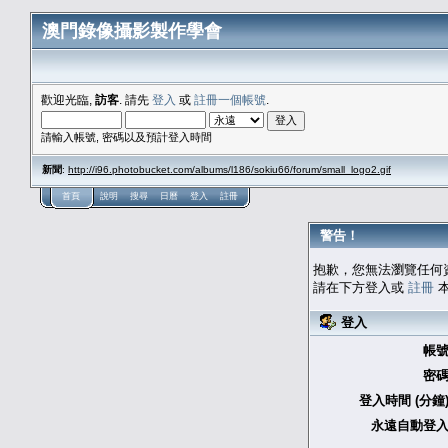
澳門錄像攝影製作學會
歡迎光臨,
訪客
. 請先
登入
或
註冊一個帳號
.
請輸入帳號, 密碼以及預計登入時間
新聞
:
http://i96.photobucket.com/albums/l186/sokiu66/forum/small_logo2.gif
首頁
說明
搜尋
日曆
登入
註冊
警告！
抱歉，您無法瀏覽任何
請在下方登入或
註冊
本
登入
帳號
密碼
登入時間 (分鐘)
永遠自動登入