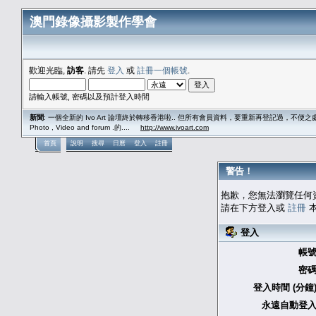
澳門錄像攝影製作學會
歡迎光臨,
訪客
. 請先
登入
或
註冊一個帳號
.
請輸入帳號, 密碼以及預計登入時間
新聞
: 一個全新的 Ivo Art 論壇終於轉移香港啦.. 但所有會員資料，要重新再登記過，不便之處，
Photo , Video and forum .的....
http://www.ivoart.com
首頁
說明
搜尋
日曆
登入
註冊
警告！
抱歉，您無法瀏覽任何
請在下方登入或
註冊
本
登入
帳號
密碼
登入時間 (分鐘)
永遠自動登入