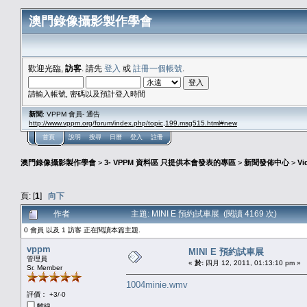
澳門錄像攝影製作學會
歡迎光臨,
訪客
. 請先
登入
或
註冊一個帳號
.
請輸入帳號, 密碼以及預計登入時間
新聞
: VPPM 會員- 通告
http://www.vppm.org/forum/index.php/topic,199.msg515.html#new
首頁
說明
搜尋
日曆
登入
註冊
澳門錄像攝影製作學會
>
3- VPPM 資料區 只提供本會發表的專區
>
新聞發佈中心
>
Vi
頁: [
1
]
向下
作者
主題: MINI E 預約試車展 (閱讀 4169 次)
0 會員 以及 1 訪客 正在閱讀本篇主題.
vppm
MINI E 預約試車展
管理員
«
於:
四月 12, 2011, 01:13:10 pm »
Sr. Member
1004minie.wmv
評價： +3/-0
離線