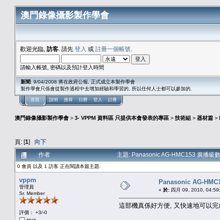
澳門錄像攝影製作學會
歡迎光臨,
訪客
. 請先
登入
或
註冊一個帳號
.
請輸入帳號, 密碼以及預計登入時間
新聞
: 9/04/2008 將在政府公報, 正式成立本製作學會
製作學會只係會從製作過程中去增加經驗和學習的, 所以任何人士都可以參加的.
首頁
說明
搜尋
日曆
登入
註冊
澳門錄像攝影製作學會
>
3- VPPM 資料區 只提供本會發表的專區
>
技術組
>
器材篇
>
頁: [
1
]
向下
作者
主題: Panasonic AG-HMC153 廣播
0 會員 以及 1 訪客 正在閱讀本篇主題.
vppm
Panasonic AG-
管理員
«
於:
四月 09, 2010, 04:59
Sr. Member
這部機真係好方便, 又快速地可以完
評價： +3/-0