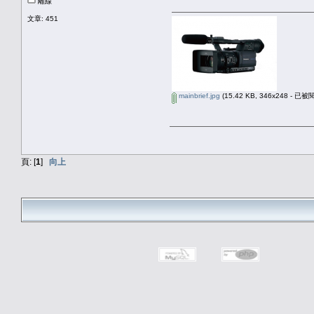
離線
文章: 451
mainbrief.jpg
(15.42 KB, 346x248 - 已被
頁: [
1
]
向上