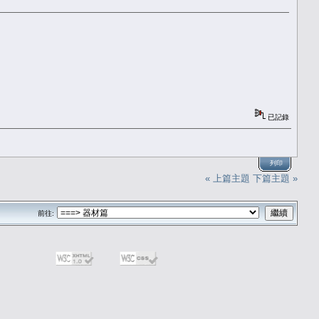
已記錄
列印
« 上篇主題
下篇主題 »
前往: