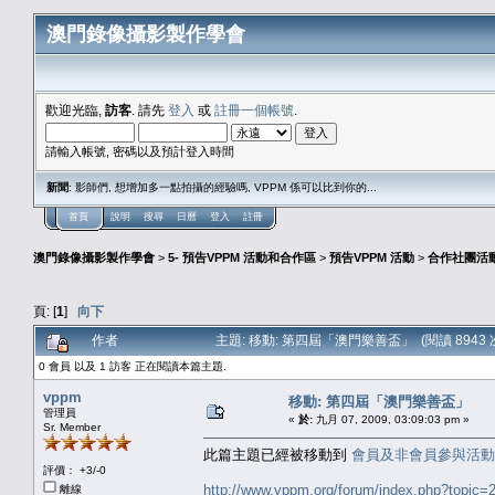
澳門錄像攝影製作學會
歡迎光臨,
訪客
. 請先
登入
或
註冊一個帳號
.
請輸入帳號, 密碼以及預計登入時間
新聞
: 影師們, 想增加多一點拍攝的經驗嗎, VPPM 係可以比到你的...
首頁
說明
搜尋
日曆
登入
註冊
澳門錄像攝影製作學會
>
5- 預告VPPM 活動和合作區
>
預告VPPM 活動
>
合作社團活
頁: [
1
]
向下
作者
主題: 移動: 第四屆「澳門樂善盃」 (閱讀 8943 
0 會員 以及 1 訪客 正在閱讀本篇主題.
vppm
移動: 第四屆「澳門樂善盃」
管理員
«
於:
九月 07, 2009, 03:09:03 pm »
Sr. Member
此篇主題已經被移動到
會員及非會員參與活動
評價： +3/-0
http://www.vppm.org/forum/index.php?topic=
離線