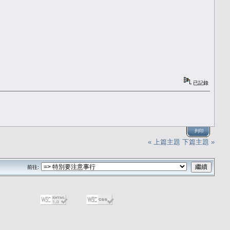
已記錄
列印
« 上篇主題
下篇主題 »
前往: