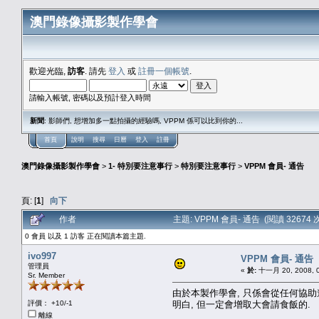
澳門錄像攝影製作學會
歡迎光臨,
訪客
. 請先
登入
或
註冊一個帳號
.
請輸入帳號, 密碼以及預計登入時間
新聞
: 影師們, 想增加多一點拍攝的經驗嗎, VPPM 係可以比到你的...
首頁
說明
搜尋
日曆
登入
註冊
澳門錄像攝影製作學會
>
1- 特別要注意事行
>
特別要注意事行
>
VPPM 會員- 通告
頁: [
1
]
向下
作者
主題: VPPM 會員- 通告 (閱讀 32674 
0 會員 以及 1 訪客 正在閱讀本篇主題.
ivo997
VPPM 會員- 通告
管理員
«
於:
十一月 20, 2008, 0
Sr. Member
由於本製作學會, 只係會從任何協助
評價： +10/-1
明白, 但一定會增取大會請食飯的.
離線