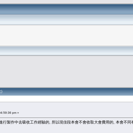
次)
4:59:36 pm »
進行製作中去吸收工作經驗的, 所以現佳段本會不會收取大會費用的, 本會不同